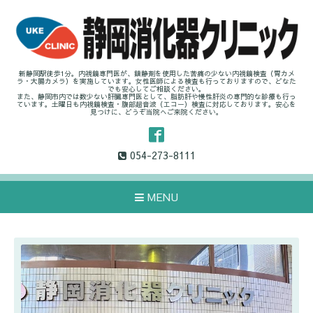
新静岡駅徒歩1分。内視鏡専門医が、鎮静剤を使用した苦痛の少ない内視鏡検査（胃カメ
ラ・大腸カメラ）を実施しています。女性医師による検査も行っておりますので、どなた
でも安心してご相談ください。
また、静岡市内では数少ない肝臓専門医として、脂肪肝や慢性肝炎の専門的な診療も行っ
ています。土曜日も内視鏡検査・腹部超音波（エコー）検査に対応しております。安心を
見つけに、どうぞ当院へご来院ください。
054-273-8111
MENU