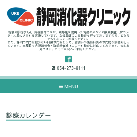
新静岡駅徒歩1分。内視鏡専門医が、鎮静剤を使用した苦痛の少ない内視鏡検査（胃カメ
ラ・大腸カメラ）を実施しています。女性医師による検査も行っておりますので、どなた
でも安心してご相談ください。
また、静岡市内では数少ない肝臓専門医として、脂肪肝や慢性肝炎の専門的な診療も行っ
ています。土曜日も内視鏡検査・腹部超音波（エコー）検査に対応しております。安心を
見つけに、どうぞ当院へご来院ください。
054-273-8111
MENU
診療カレンダー