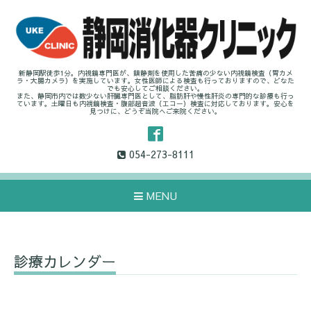
新静岡駅徒歩1分。内視鏡専門医が、鎮静剤を使用した苦痛の少ない内視鏡検査（胃カメ
ラ・大腸カメラ）を実施しています。女性医師による検査も行っておりますので、どなた
でも安心してご相談ください。
また、静岡市内では数少ない肝臓専門医として、脂肪肝や慢性肝炎の専門的な診療も行っ
ています。土曜日も内視鏡検査・腹部超音波（エコー）検査に対応しております。安心を
見つけに、どうぞ当院へご来院ください。
054-273-8111
MENU
診療カレンダー