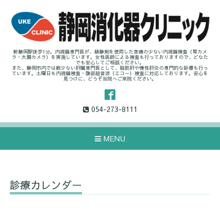
新静岡駅徒歩1分。内視鏡専門医が、鎮静剤を使用した苦痛の少ない内視鏡検査（胃カメ
ラ・大腸カメラ）を実施しています。女性医師による検査も行っておりますので、どなた
でも安心してご相談ください。
また、静岡市内では数少ない肝臓専門医として、脂肪肝や慢性肝炎の専門的な診療も行っ
ています。土曜日も内視鏡検査・腹部超音波（エコー）検査に対応しております。安心を
見つけに、どうぞ当院へご来院ください。
054-273-8111
MENU
診療カレンダー