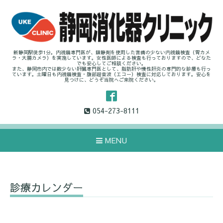
新静岡駅徒歩1分。内視鏡専門医が、鎮静剤を使用した苦痛の少ない内視鏡検査（胃カメ
ラ・大腸カメラ）を実施しています。女性医師による検査も行っておりますので、どなた
でも安心してご相談ください。
また、静岡市内では数少ない肝臓専門医として、脂肪肝や慢性肝炎の専門的な診療も行っ
ています。土曜日も内視鏡検査・腹部超音波（エコー）検査に対応しております。安心を
見つけに、どうぞ当院へご来院ください。
054-273-8111
MENU
診療カレンダー