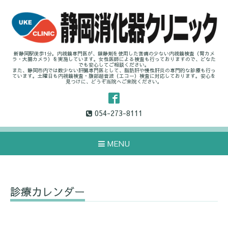
新静岡駅徒歩1分。内視鏡専門医が、鎮静剤を使用した苦痛の少ない内視鏡検査（胃カメ
ラ・大腸カメラ）を実施しています。女性医師による検査も行っておりますので、どなた
でも安心してご相談ください。
また、静岡市内では数少ない肝臓専門医として、脂肪肝や慢性肝炎の専門的な診療も行っ
ています。土曜日も内視鏡検査・腹部超音波（エコー）検査に対応しております。安心を
見つけに、どうぞ当院へご来院ください。
054-273-8111
MENU
診療カレンダー