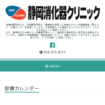
新静岡駅徒歩1分。内視鏡専門医が、鎮静剤を使用した苦痛の少ない内視鏡検査（胃カメ
ラ・大腸カメラ）を実施しています。女性医師による検査も行っておりますので、どなた
でも安心してご相談ください。
また、静岡市内では数少ない肝臓専門医として、脂肪肝や慢性肝炎の専門的な診療も行っ
ています。土曜日も内視鏡検査・腹部超音波（エコー）検査に対応しております。安心を
見つけに、どうぞ当院へご来院ください。
054-273-8111
MENU
診療カレンダー