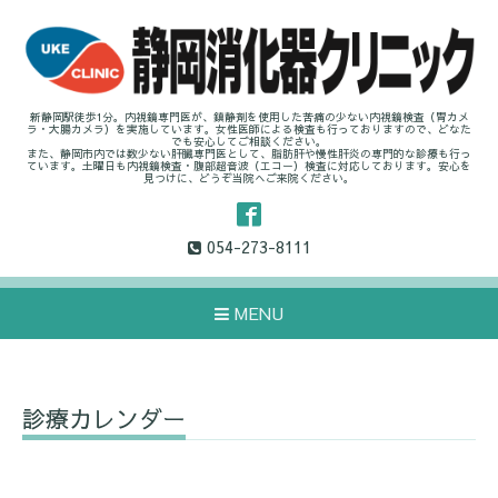
新静岡駅徒歩1分。内視鏡専門医が、鎮静剤を使用した苦痛の少ない内視鏡検査（胃カメ
ラ・大腸カメラ）を実施しています。女性医師による検査も行っておりますので、どなた
でも安心してご相談ください。
また、静岡市内では数少ない肝臓専門医として、脂肪肝や慢性肝炎の専門的な診療も行っ
ています。土曜日も内視鏡検査・腹部超音波（エコー）検査に対応しております。安心を
見つけに、どうぞ当院へご来院ください。
054-273-8111
MENU
診療カレンダー