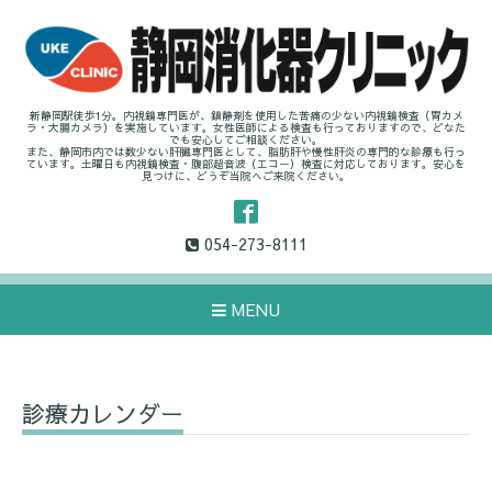
新静岡駅徒歩1分。内視鏡専門医が、鎮静剤を使用した苦痛の少ない内視鏡検査（胃カメ
ラ・大腸カメラ）を実施しています。女性医師による検査も行っておりますので、どなた
でも安心してご相談ください。
また、静岡市内では数少ない肝臓専門医として、脂肪肝や慢性肝炎の専門的な診療も行っ
ています。土曜日も内視鏡検査・腹部超音波（エコー）検査に対応しております。安心を
見つけに、どうぞ当院へご来院ください。
054-273-8111
MENU
診療カレンダー