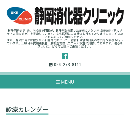
新静岡駅徒歩1分。内視鏡専門医が、鎮静剤を使用した苦痛の少ない内視鏡検査（胃カメ
ラ・大腸カメラ）を実施しています。女性医師による検査も行っておりますので、どなた
でも安心してご相談ください。
また、静岡市内では数少ない肝臓専門医として、脂肪肝や慢性肝炎の専門的な診療も行っ
ています。土曜日も内視鏡検査・腹部超音波（エコー）検査に対応しております。安心を
見つけに、どうぞ当院へご来院ください。
054-273-8111
MENU
診療カレンダー