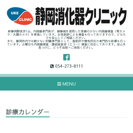
新静岡駅徒歩1分。内視鏡専門医が、鎮静剤を使用した苦痛の少ない内視鏡検査（胃カメ
ラ・大腸カメラ）を実施しています。女性医師による検査も行っておりますので、どなた
でも安心してご相談ください。
また、静岡市内では数少ない肝臓専門医として、脂肪肝や慢性肝炎の専門的な診療も行っ
ています。土曜日も内視鏡検査・腹部超音波（エコー）検査に対応しております。安心を
見つけに、どうぞ当院へご来院ください。
054-273-8111
MENU
診療カレンダー