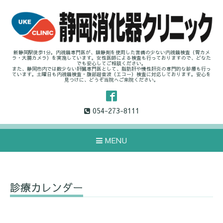
新静岡駅徒歩1分。内視鏡専門医が、鎮静剤を使用した苦痛の少ない内視鏡検査（胃カメ
ラ・大腸カメラ）を実施しています。女性医師による検査も行っておりますので、どなた
でも安心してご相談ください。
また、静岡市内では数少ない肝臓専門医として、脂肪肝や慢性肝炎の専門的な診療も行っ
ています。土曜日も内視鏡検査・腹部超音波（エコー）検査に対応しております。安心を
見つけに、どうぞ当院へご来院ください。
054-273-8111
MENU
診療カレンダー