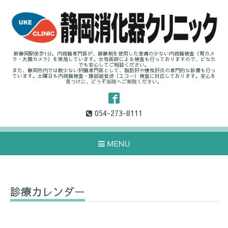
新静岡駅徒歩1分。内視鏡専門医が、鎮静剤を使用した苦痛の少ない内視鏡検査（胃カメ
ラ・大腸カメラ）を実施しています。女性医師による検査も行っておりますので、どなた
でも安心してご相談ください。
また、静岡市内では数少ない肝臓専門医として、脂肪肝や慢性肝炎の専門的な診療も行っ
ています。土曜日も内視鏡検査・腹部超音波（エコー）検査に対応しております。安心を
見つけに、どうぞ当院へご来院ください。
054-273-8111
MENU
診療カレンダー