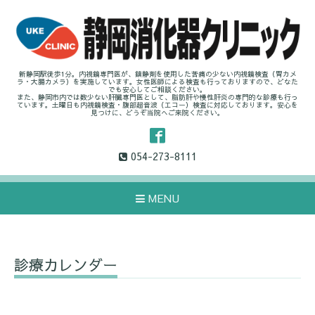
新静岡駅徒歩1分。内視鏡専門医が、鎮静剤を使用した苦痛の少ない内視鏡検査（胃カメ
ラ・大腸カメラ）を実施しています。女性医師による検査も行っておりますので、どなた
でも安心してご相談ください。
また、静岡市内では数少ない肝臓専門医として、脂肪肝や慢性肝炎の専門的な診療も行っ
ています。土曜日も内視鏡検査・腹部超音波（エコー）検査に対応しております。安心を
見つけに、どうぞ当院へご来院ください。
054-273-8111
MENU
診療カレンダー