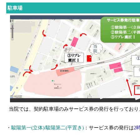
駐車場
当院では、契約駐車場のみサービス券の発行を行っており
・
駿陽第一(立体)/駿陽第二(平置き
)
：
サービス券の発行は
2