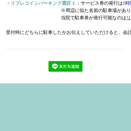
・
リブレコインパーキング鷹匠１
：
サービス券の発行は
1時
※周辺に似た名前の駐車場があります。
当院で駐車券が発行可能なのは
リ
受付時にどちらに駐車したかお伝えしていただけると、会