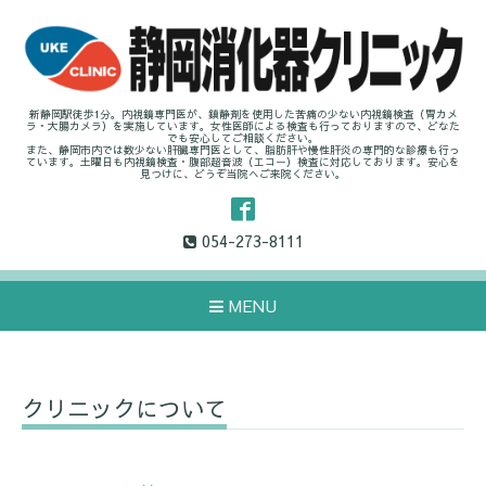
新静岡駅徒歩1分。内視鏡専門医が、鎮静剤を使用した苦痛の少ない内視鏡検査（胃カメ
ラ・大腸カメラ）を実施しています。女性医師による検査も行っておりますので、どなた
でも安心してご相談ください。
また、静岡市内では数少ない肝臓専門医として、脂肪肝や慢性肝炎の専門的な診療も行っ
ています。土曜日も内視鏡検査・腹部超音波（エコー）検査に対応しております。安心を
見つけに、どうぞ当院へご来院ください。
054-273-8111
MENU
クリニックについて