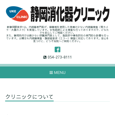
新静岡駅徒歩1分。内視鏡専門医が、鎮静剤を使用した苦痛の少ない内視鏡検査（胃カメ
ラ・大腸カメラ）を実施しています。女性医師による検査も行っておりますので、どなた
でも安心してご相談ください。
また、静岡市内では数少ない肝臓専門医として、脂肪肝や慢性肝炎の専門的な診療も行っ
ています。土曜日も内視鏡検査・腹部超音波（エコー）検査に対応しております。安心を
見つけに、どうぞ当院へご来院ください。
054-273-8111
MENU
クリニックについて