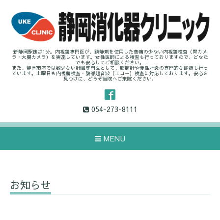
新静岡駅徒歩1分。内視鏡専門医が、鎮静剤を使用した苦痛の少ない内視鏡検査（胃カメ
ラ・大腸カメラ）を実施しています。女性医師による検査も行っておりますので、どなた
でも安心してご相談ください。
また、静岡市内では数少ない肝臓専門医として、脂肪肝や慢性肝炎の専門的な診療も行っ
ています。土曜日も内視鏡検査・腹部超音波（エコー）検査に対応しております。安心を
見つけに、どうぞ当院へご来院ください。
054-273-8111
MENU
お知らせ