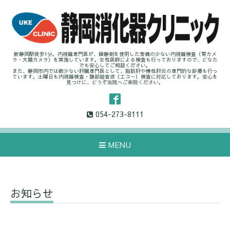
新静岡駅徒歩1分。内視鏡専門医が、鎮静剤を使用した苦痛の少ない内視鏡検査（胃カメ
ラ・大腸カメラ）を実施しています。女性医師による検査も行っておりますので、どなた
でも安心してご相談ください。
また、静岡市内では数少ない肝臓専門医として、脂肪肝や慢性肝炎の専門的な診療も行っ
ています。土曜日も内視鏡検査・腹部超音波（エコー）検査に対応しております。安心を
見つけに、どうぞ当院へご来院ください。
054-273-8111
MENU
お知らせ