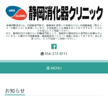
新静岡駅徒歩1分。内視鏡専門医が、鎮静剤を使用した苦痛の少ない内視鏡検査（胃カメ
ラ・大腸カメラ）を実施しています。女性医師による検査も行っておりますので、どなた
でも安心してご相談ください。
また、静岡市内では数少ない肝臓専門医として、脂肪肝や慢性肝炎の専門的な診療も行っ
ています。土曜日も内視鏡検査・腹部超音波（エコー）検査に対応しております。安心を
見つけに、どうぞ当院へご来院ください。
054-273-8111
MENU
お知らせ