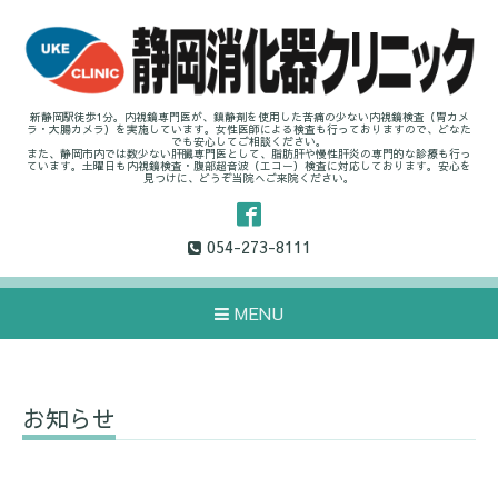
新静岡駅徒歩1分。内視鏡専門医が、鎮静剤を使用した苦痛の少ない内視鏡検査（胃カメ
ラ・大腸カメラ）を実施しています。女性医師による検査も行っておりますので、どなた
でも安心してご相談ください。
また、静岡市内では数少ない肝臓専門医として、脂肪肝や慢性肝炎の専門的な診療も行っ
ています。土曜日も内視鏡検査・腹部超音波（エコー）検査に対応しております。安心を
見つけに、どうぞ当院へご来院ください。
054-273-8111
MENU
お知らせ