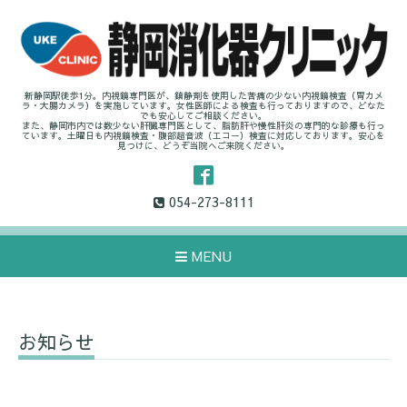
新静岡駅徒歩1分。内視鏡専門医が、鎮静剤を使用した苦痛の少ない内視鏡検査（胃カメ
ラ・大腸カメラ）を実施しています。女性医師による検査も行っておりますので、どなた
でも安心してご相談ください。
また、静岡市内では数少ない肝臓専門医として、脂肪肝や慢性肝炎の専門的な診療も行っ
ています。土曜日も内視鏡検査・腹部超音波（エコー）検査に対応しております。安心を
見つけに、どうぞ当院へご来院ください。
054-273-8111
MENU
お知らせ