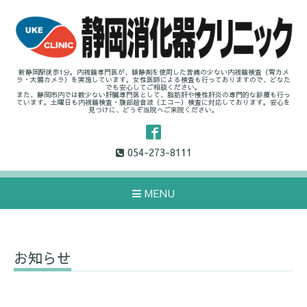
新静岡駅徒歩1分。内視鏡専門医が、鎮静剤を使用した苦痛の少ない内視鏡検査（胃カメ
ラ・大腸カメラ）を実施しています。女性医師による検査も行っておりますので、どなた
でも安心してご相談ください。
また、静岡市内では数少ない肝臓専門医として、脂肪肝や慢性肝炎の専門的な診療も行っ
ています。土曜日も内視鏡検査・腹部超音波（エコー）検査に対応しております。安心を
見つけに、どうぞ当院へご来院ください。
054-273-8111
MENU
お知らせ